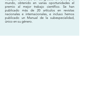
mundo, obtenido en varias oportunidades el
premio al mejor trabajo científico. Se han
publicado más de 20 artículos en revistas
nacionales e internacionales, e incluso hemos
publicado un Manual de la subespecialidad,
único en su género.
"Este programa de investigación me permitió poder
participar en más de 20 trabajas de investigación,
presentarlos en distintos congresos y revistas con un
equipo altamente validado a nivel nacional e