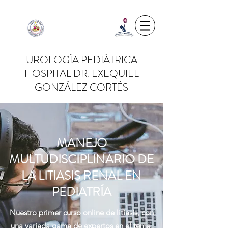
UROLOGÍA PEDIÁTRICA
HOSPITAL DR. EXEQUIEL
GONZÁLEZ CORTÉS
MANEJO
MULTUDISCIPLINARIO DE
LA LITIASIS RENAL EN
PEDIATRÍA
Nuestro primer curso online de litiasis, con
una variada gama de expertos en el tema.