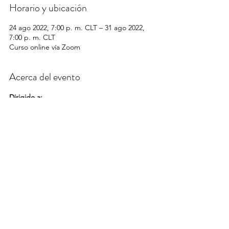
Horario y ubicación
24 ago 2022, 7:00 p. m. CLT – 31 ago 2022,
7:00 p. m. CLT
Curso online vía Zoom
Acerca del evento
Dirigido a:
- Médicos generales
- Pediatras y subespecialidades derivadas
- Cirujanos y Urólogos pediátricos
- Otros profesionales de la salud
- Estudiantes de medicina y residentes.
Mostrar más
Compartir este evento